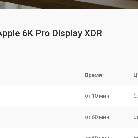
pple 6K Pro Display XDR
Время
Ц
от 10 мин
б
от 60 мин
о