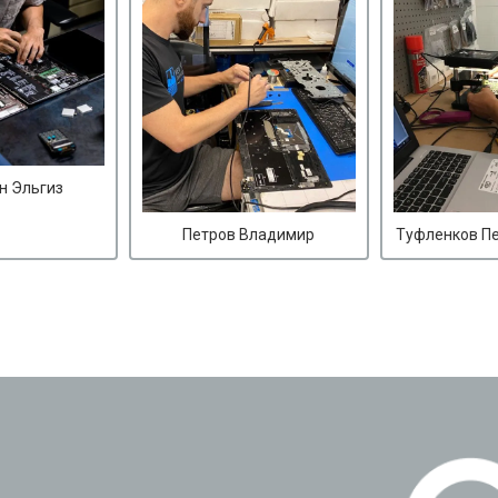
н Эльгиз
Петров Владимир
Туфленков П
?