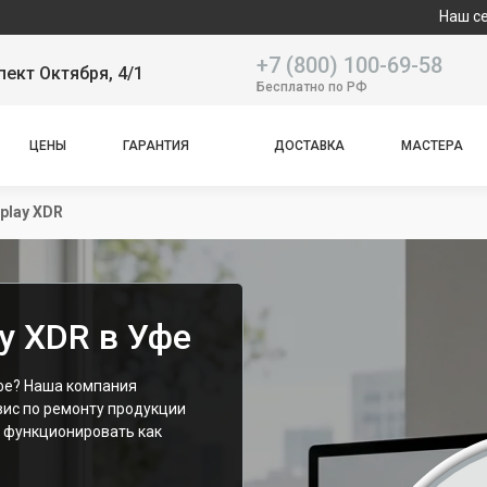
Наш сервисный цент
+7 (800) 100-69-58
пект Октября, 4/1
Бесплатно по РФ
ЦЕНЫ
ГАРАНТИЯ
ДОСТАВКА
МАСТЕРА
splay XDR
ay XDR в Уфе
Уфе? Наша компания
ис по ремонту продукции
т функционировать как