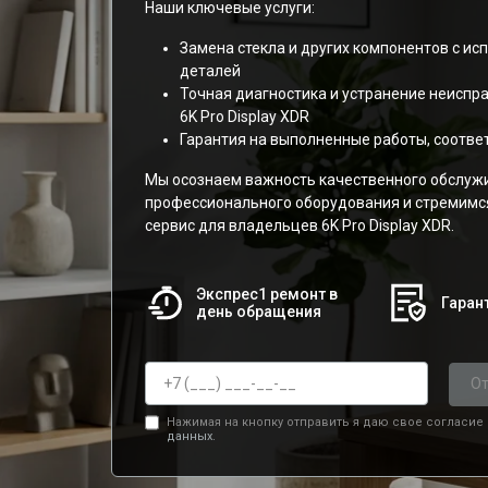
Наши ключевые услуги:
Замена стекла и других компонентов с и
деталей
Точная диагностика и устранение неиспр
6K Pro Display XDR
Гарантия на выполненные работы, соотв
Мы осознаем важность качественного обслуж
профессионального оборудования и стремимс
сервис для владельцев 6K Pro Display XDR.
Экспрес1 ремонт в
Гарант
день обращения
От
Нажимая на кнопку отправить я даю свое согласие
данных.