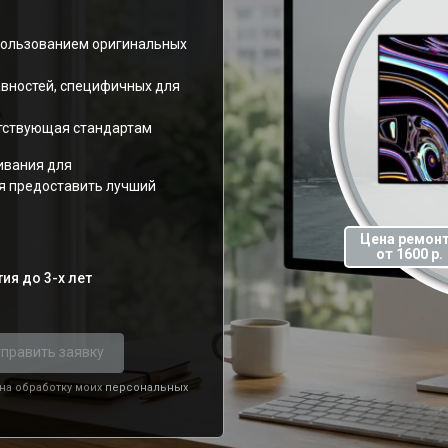
спользованием оригинальных
авностей, специфичных для
етствующая стандартам
ивания для
я предоставить лучший
Цена ремон
от 1600 р.
ия до 3-х лет
править заявку
 на обработку моих
персональных