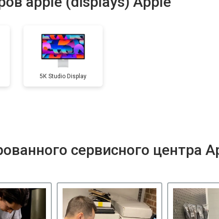
в apple (displays) Apple
5К Studio Display
ованного сервисного центра A