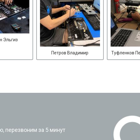
н Эльгиз
Петров Владимир
Туфленков П
?
, перезвоним за 5 минут