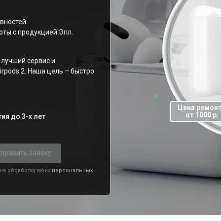
вностей.
ты с продукцией Эпл.
лучший сервис и
rpods 2. Наша цель – быстро
Цена ремон
от 1000 р.
ия до 3-х лет
править заявку
 на обработку моих
персональных