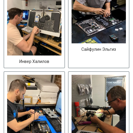
Сайфулин Эльгиз
Инвер Халилов