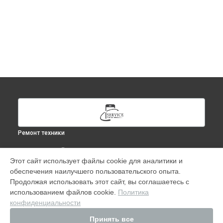
Ремонт техники
ВЫБЕРИ СВОЙ ГОРОД
Этот сайт использует файлы cookie для аналитики и
Ремонт iPad Mini 3 в
Москве
обеспечения наилучшего пользовательского опыта.
Ремонт iPad Mini 3 в
Краснодаре
Продолжая использовать этот сайт, вы соглашаетесь с
Ремонт iPad Mini 3 в
Ростове-на-Дону
использованием файлов cookie.
Политика
конфиденциальности
Ремонт iPad Mini 3 в
Нижнем Новгороде
Ремонт iPad Mini 3 в
Новосибирске
Принять все