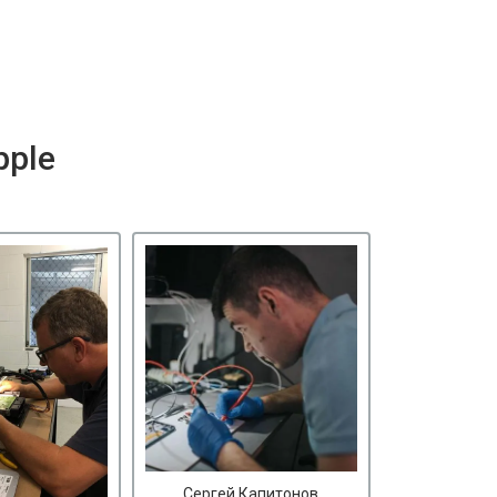
pple
Сергей Капитонов