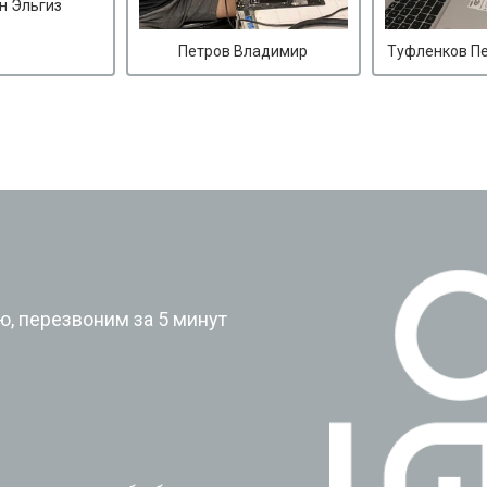
н Эльгиз
Петров Владимир
Туфленков П
?
, перезвоним за 5 минут