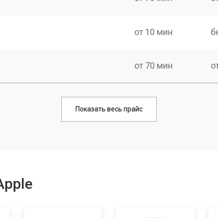
от 10 мин
б
от 70 мин
о
от 110 мин
о
Показать весь прайс
от 90 мин
о
от 60 мин
о
Apple
от 70 мин
о