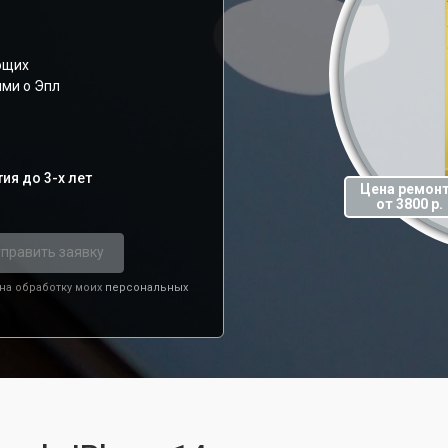
ющих
ями о Эпл
ия до 3-х лет
Цена ремон
от 3800 р.
править заявку
 на обработку моих
персональных